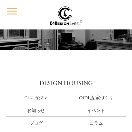
t
o
g
g
l
e
n
a
v
i
g
a
t
i
DESIGN HOUSING
o
n
C4マガジン
C4DL流!家づくり
お知らせ
イベント
ブログ
コラム