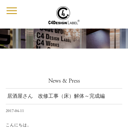
t
o
g
g
l
e
n
a
v
i
g
a
t
i
News & Press
o
n
居酒屋さん 改修工事（床）解体～完成編
2017-04-11
こんにちは。