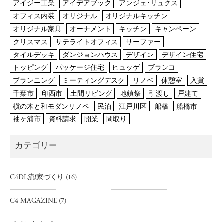
アイジー工業
アイデアブック
アンジェ･リュクス
オフィス内装
オリジナル
オリジナルキッチン
オリジナル家具
オーナメント
キッチン
キャンペーン
クリスマス
サテライトオフィス
サーファー
タイルデッキ
ダンジョンハウス
デザイン
デザイン住宅
トッピング
パッケージ住宅
ヒュッゲ
ブランコ
プランニング
ミーティングデスク
リノベ
休憩室
入賞
千葉市
印西市
土間リビング
地鎮祭
引渡し
戸建て
槇の木と和モダンリノベ
民泊
江戸川区
船橋
船橋市
袖ヶ浦市
資料請求
開業
間取り
カテゴリー
C4DL流!家づくり
(16)
C4 MAGAZINE
(7)