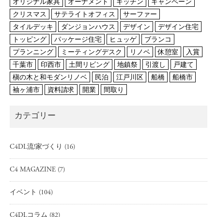
オリジナル家具
オーナメント
キッチン
キャンペーン
クリスマス
サテライトオフィス
サーファー
タイルデッキ
ダンジョンハウス
デザイン
デザイン住宅
トッピング
パッケージ住宅
ヒュッゲ
ブランコ
プランニング
ミーティングデスク
リノベ
休憩室
入賞
千葉市
印西市
土間リビング
地鎮祭
引渡し
戸建て
槇の木と和モダンリノベ
民泊
江戸川区
船橋
船橋市
袖ヶ浦市
資料請求
開業
間取り
カテゴリー
C4DL流!家づくり
(16)
C4 MAGAZINE
(7)
イベント
(104)
C4DLコラム
(82)