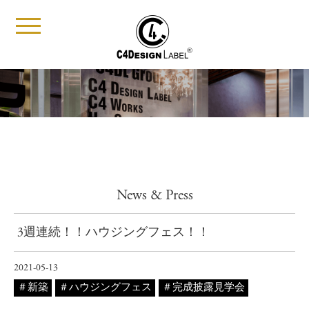
t
o
g
g
l
e
n
a
v
i
g
a
t
i
News & Press
o
n
3週連続！！ハウジングフェス！！
2021-05-13
新築
ハウジングフェス
完成披露見学会