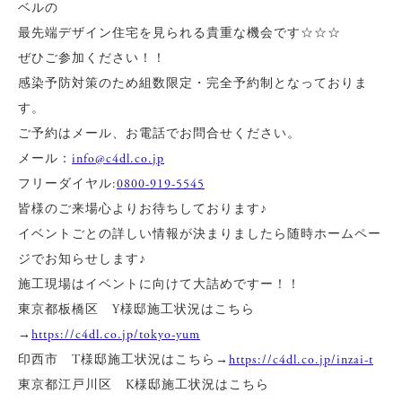
ベルの
最先端デザイン住宅を見られる貴重な機会です☆☆☆
ぜひご参加ください！！
感染予防対策のため組数限定・完全予約制となっておりま
す。
ご予約はメール、お電話でお問合せください。
メール：
info@c4dl.co.jp
フリーダイヤル:
0800-919-5545
皆様のご来場心よりお待ちしております♪
イベントごとの詳しい情報が決まりましたら随時ホームペー
ジでお知らせします♪
施工現場はイベントに向けて大詰めですー！！
東京都板橋区 Y様邸施工状況はこちら
→
https://c4dl.co.jp/tokyo-yum
印西市 T様邸施工状況はこちら→
https://c4dl.co.jp/inzai-t
東京都江戸川区 K様邸施工状況はこちら