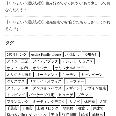
【CDRという選択肢②】住み始めてから気づく“あと少し”って何
なんだろう？
【CDRという選択肢①】建売住宅でも“自分たちらしさ”って作れ
るんです
タグ
2階リビング
Active Family House
お引渡し
お知らせ
アイジー工業
アイデアブック
アンジェ･リュクス
オフィス内装
オリジナル
オリジナルキッチン
オリジナル家具
オーナメント
キッチン
キャンペーン
クリスマス
サテライトオフィス
サーファー
タイルデッキ
ダンジョンハウス
デザイン
デザイン住宅
トッピング
パッケージ住宅
ヒュッゲ
ブランコ
プランニング
ミーティングデスク
リノベ
休憩室
入賞
千葉市
印西市
土間リビング
地鎮祭
引渡し
戸建て
槇の木と和モダンリノベ
民泊
江戸川区
船橋
船橋市