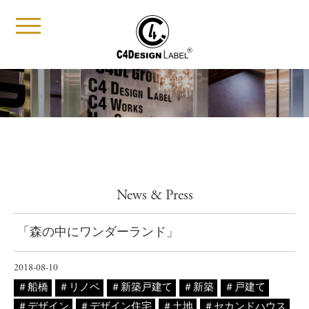
t
o
g
g
l
e
n
a
v
i
g
a
t
i
News & Press
o
n
「森の中にワンダーランド」
2018-08-10
船橋
リノベ
新築戸建て
新築
戸建て
デザイン
デザイン住宅
土地
セカンドハウス