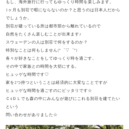
もし、海外旅行に行ってもゆっくり時間を楽しみます。
1ヶ月も別荘で暇にならないのか？と思うのは日本人だから
でしょうか。
別荘が建っている所は都市部から離れているので
自然をたくさん楽しむことが出来ます♪
スウェーデンの人は別荘で何をするのか？
特別なことは何もしません(*゜▽゜*)
各々が好きなことをしてゆっくり時を過ごす。
その中で家族との時間を大切にする。
ヒュッゲな時間です♡
家を2つ持つということは経済的に大変なことですが
ヒュッゲな時間を過ごすのにピッタリです☆
Ｃ4ＤＬでも森の中にみんなが遊びにこれる別荘を建てたい
という
問い合わせがありました☆