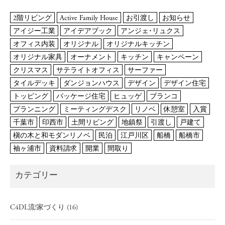
2階リビング
Active Family House
お引渡し
お知らせ
アイジー工業
アイデアブック
アンジェ･リュクス
オフィス内装
オリジナル
オリジナルキッチン
オリジナル家具
オーナメント
キッチン
キャンペーン
クリスマス
サテライトオフィス
サーファー
タイルデッキ
ダンジョンハウス
デザイン
デザイン住宅
トッピング
パッケージ住宅
ヒュッゲ
ブランコ
プランニング
ミーティングデスク
リノベ
休憩室
入賞
千葉市
印西市
土間リビング
地鎮祭
引渡し
戸建て
槇の木と和モダンリノベ
民泊
江戸川区
船橋
船橋市
袖ヶ浦市
資料請求
開業
間取り
カテゴリー
C4DL流!家づくり
(16)