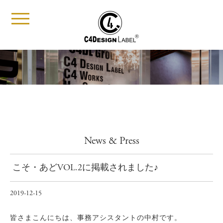
t
o
g
g
l
e
n
a
v
i
g
a
t
i
News & Press
o
n
こそ・あどVOL.2に掲載されました♪
2019-12-15
皆さまこんにちは、事務アシスタントの中村です。