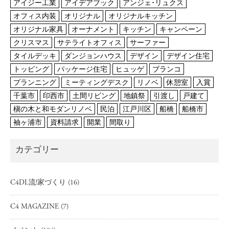
アイジー工業
アイデアブック
アンジェ･リュクス
オフィス内装
オリジナル
オリジナルキッチン
オリジナル家具
オーナメント
キッチン
キャンペーン
クリスマス
サテライトオフィス
サーファー
タイルデッキ
ダンジョンハウス
デザイン
デザイン住宅
トッピング
パッケージ住宅
ヒュッゲ
ブランコ
プランニング
ミーティングデスク
リノベ
休憩室
入賞
千葉市
印西市
土間リビング
地鎮祭
引渡し
戸建て
槇の木と和モダンリノベ
民泊
江戸川区
船橋
船橋市
袖ヶ浦市
資料請求
開業
間取り
カテゴリー
C4DL流!家づくり
(16)
C4 MAGAZINE
(7)