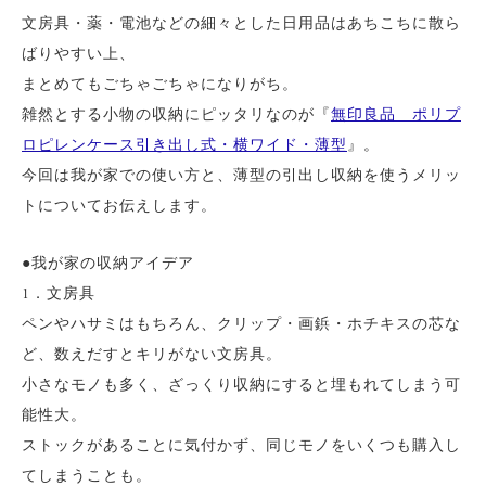
文房具・薬・電池などの細々とした日用品はあちこちに散ら
ばりやすい上、
まとめてもごちゃごちゃになりがち。
雑然とする小物の収納にピッタリなのが『
無印良品 ポリプ
ロピレンケース引き出し式・横ワイド・薄型
』。
今回は我が家での使い方と、薄型の引出し収納を使うメリッ
トについてお伝えします。
●我が家の収納アイデア
1．文房具
ペンやハサミはもちろん、クリップ・画鋲・ホチキスの芯な
ど、数えだすとキリがない文房具。
小さなモノも多く、ざっくり収納にすると埋もれてしまう可
能性大。
ストックがあることに気付かず、同じモノをいくつも購入し
てしまうことも。