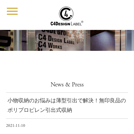
t
o
g
g
l
e
n
a
v
i
g
a
t
i
News & Press
o
n
小物収納のお悩みは薄型引出で解決！無印良品の
ポリプロピレン引出式収納
2021-11-10