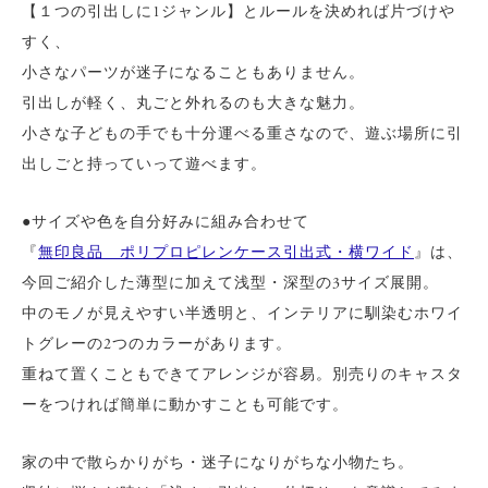
【１つの引出しに1ジャンル】とルールを決めれば片づけや
すく、
小さなパーツが迷子になることもありません。
引出しが軽く、丸ごと外れるのも大きな魅力。
小さな子どもの手でも十分運べる重さなので、遊ぶ場所に引
出しごと持っていって遊べます。
●サイズや色を自分好みに組み合わせて
『
無印良品 ポリプロピレンケース引出式・横ワイド
』は、
今回ご紹介した薄型に加えて浅型・深型の3サイズ展開。
中のモノが見えやすい半透明と、インテリアに馴染むホワイ
トグレーの2つのカラーがあります。
重ねて置くこともできてアレンジが容易。別売りのキャスタ
ーをつければ簡単に動かすことも可能です。
家の中で散らかりがち・迷子になりがちな小物たち。